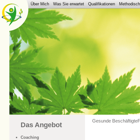
Hauptmenü
Über Mich
Was Sie erwartet
Qualifikationen
Methodisch
Zum Inhalt wechseln
Zum sekundären Inhalt wechseln
Gesunde Beschäftigte
F
Das Angebot
Coaching