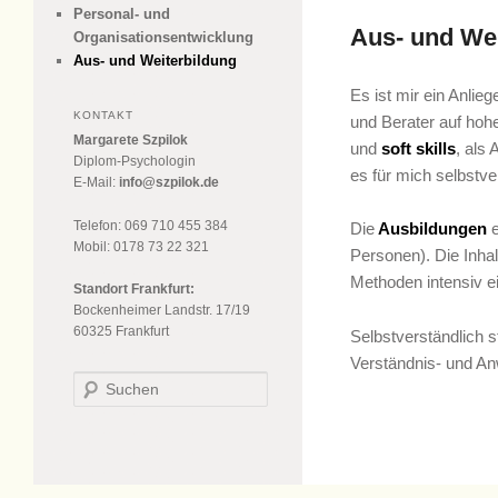
Personal- und
Aus- und Wei
Organisationsentwicklung
Aus- und Weiterbildung
Es ist mir ein Anlie
KONTAKT
und Berater auf hoh
Margarete Szpilok
und
soft skills
, als 
Diplom-Psychologin
es für mich selbstver
E-Mail:
info@szpilok.de
Telefon: 069 710 455 384
Die
Ausbildungen
e
Mobil: 0178 73 22 321
Personen). Die Inhal
Methoden intensiv e
Standort Frankfurt:
Bockenheimer Landstr. 17/19
60325 Frankfurt
Selbstverständlich 
Verständnis- und A
Suchen