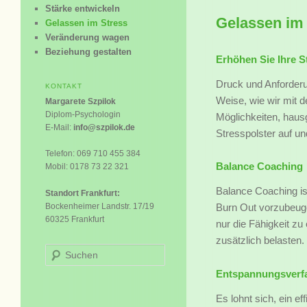
Stärke entwickeln
Gelassen im
Gelassen im Stress
Veränderung wagen
Beziehung gestalten
Erhöhen Sie Ihre S
Druck und Anforderu
KONTAKT
Weise, wie wir mit 
Margarete Szpilok
Diplom-Psychologin
Möglichkeiten, haus
E-Mail:
info@szpilok.de
Stresspolster auf und
Telefon: 069 710 455 384
Balance Coaching
Mobil: 0178 73 22 321
Balance Coaching is
Standort Frankfurt:
Bockenheimer Landstr. 17/19
Burn Out vorzubeuge
60325 Frankfurt
nur die Fähigkeit z
zusätzlich belasten.
Suchen
Entspannungsverfa
Es lohnt sich, ein e